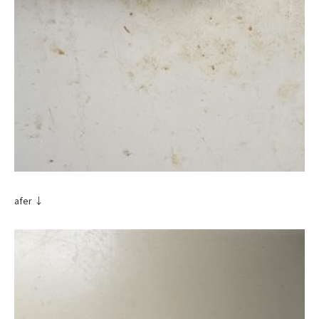
afer ↓