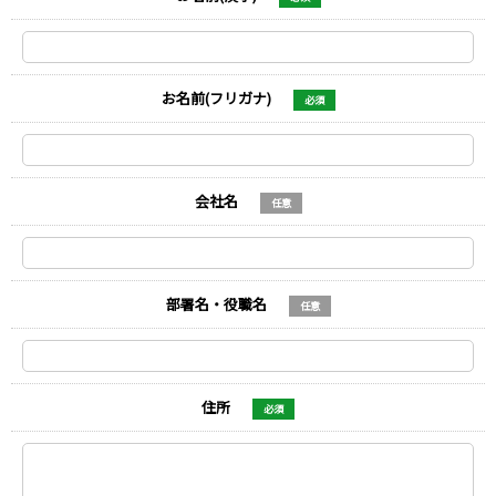
お名前(フリガナ)
必須
会社名
任意
部署名・役職名
任意
住所
必須